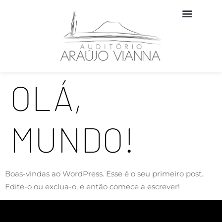
OLÁ,
MUNDO!
Boas-vindas ao WordPress. Esse é o seu primeiro post.
Edite-o ou exclua-o, e então comece a escrever!