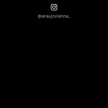
@araujovianna_