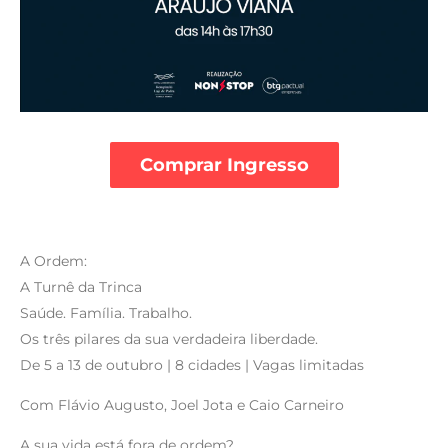
Comprar Ingresso
A Ordem:
A Turnê da Trinca
Saúde. Família. Trabalho.
Os três pilares da sua verdadeira liberdade.
De 5 a 13 de outubro | 8 cidades | Vagas limitadas
Com Flávio Augusto, Joel Jota e Caio Carneiro
A sua vida está fora de ordem?