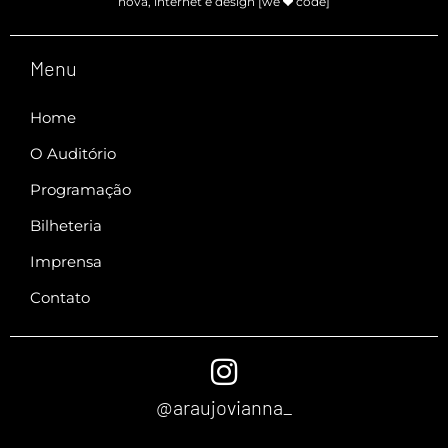
nova, internet e design [we
code]
Menu
Home
O Auditório
Programação
Bilheteria
Imprensa
Contato
@araujovianna_