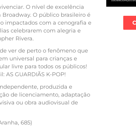
ivenciar. O nível de excelência
 Broadway. O público brasileiro é
rão impactados com a cenografia e
C
ílias celebrarem com alegria e
opher Rivera.
de ver de perto o fenômeno que
m universal para crianças e
r livre para todos os públicos!
asil: AS GUARDIÃS K-POP!
e independente, produzida e
lação de licenciamento, adaptação
isiva ou obra audiovisual de
Aranha, 685)