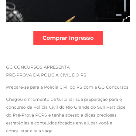
Comprar Ingresso
GG CONCURSOS APRESENTA
PRÉ-PROVA DA POLÍCIA CIVIL DO RS
Prepare-se para a Polícia Civil do RS com a GG Concursos!
Chegou o momento de turbinar sua preparação para o
concurso da Polícia Civil do Rio Grande do Sul! Participe
do Pré-Prova PCRS e tenha acesso a dicas preciosas,
estratégias e conteúdos focados em ajudar você a
conquistar a sua vaga.