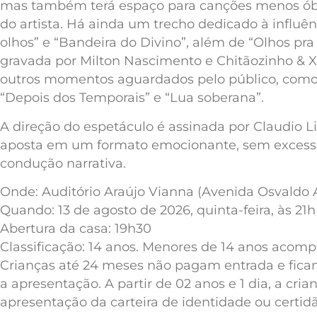
mas também terá espaço para canções menos óbvia
do artista. Há ainda um trecho dedicado à influê
olhos” e “Bandeira do Divino”, além de “Olhos pra t
gravada por Milton Nascimento e Chitãozinho & Xo
outros momentos aguardados pelo público, como 
“Depois dos Temporais” e “Lua soberana”.
A direção do espetáculo é assinada por Claudio Lin
aposta em um formato emocionante, sem excesso
condução narrativa.
Onde: Auditório Araújo Vianna (Avenida Osvaldo 
Quando: 13 de agosto de 2026, quinta-feira, às 21h
Abertura da casa: 19h30
Classificação: 14 anos. Menores de 14 anos acomp
Crianças até 24 meses não pagam entrada e fica
a apresentação. A partir de 02 anos e 1 dia, a c
apresentação da carteira de identidade ou certid