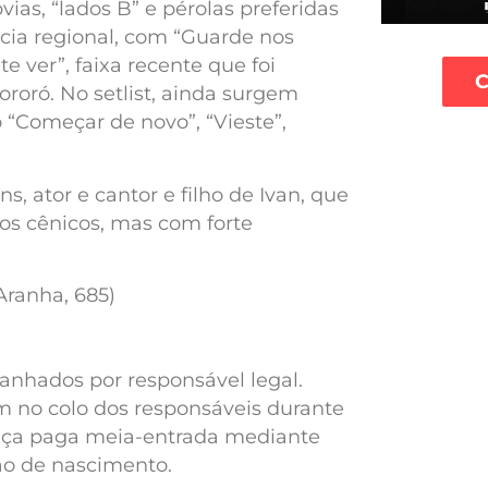
s, “lados B” e pérolas preferidas
ncia regional, com “Guarde nos
e ver”, faixa recente que foi
C
roró. No setlist, ainda surgem
“Começar de novo”, “Vieste”,
s, ator e cantor e filho de Ivan, que
s cênicos, mas com forte
Aranha, 685)
anhados por responsável legal.
m no colo dos responsáveis durante
riança paga meia-entrada mediante
ão de nascimento.