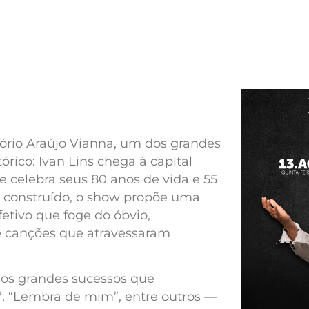
tório Araújo Vianna, um dos grandes
ico: Ivan Lins chega à capital
e celebra seus 80 anos de vida e 55
e construído, o show propõe uma
etivo que foge do óbvio,
e canções que atravessaram
o os grandes sucessos que
”, “Lembra de mim”, entre outros —