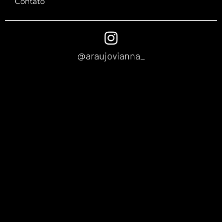
Contato
@araujovianna_