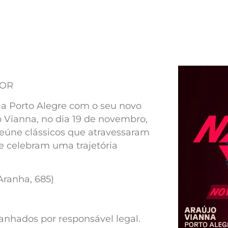
MOR
 a Porto Alegre com o seu novo
o Vianna, no dia 19 de novembro,
eúne clássicos que atravessaram
 celebram uma trajetória
Aranha, 685)
anhados por responsável legal.