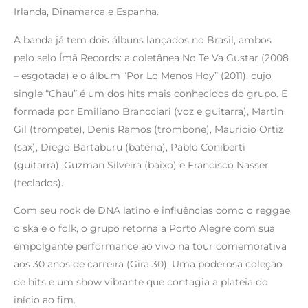
Irlanda, Dinamarca e Espanha.
A banda já tem dois álbuns lançados no Brasil, ambos
pelo selo Ímã Records: a coletânea No Te Va Gustar (2008
– esgotada) e o álbum “Por Lo Menos Hoy” (2011), cujo
single “Chau” é um dos hits mais conhecidos do grupo. É
formada por Emiliano Brancciari (voz e guitarra), Martin
Gil (trompete), Denis Ramos (trombone), Mauricio Ortiz
(sax), Diego Bartaburu (bateria), Pablo Coniberti
(guitarra), Guzman Silveira (baixo) e Francisco Nasser
(teclados).
Com seu rock de DNA latino e influências como o reggae,
o ska e o folk, o grupo retorna a Porto Alegre com sua
empolgante performance ao vivo na tour comemorativa
aos 30 anos de carreira (Gira 30). Uma poderosa coleção
de hits e um show vibrante que contagia a plateia do
início ao fim.