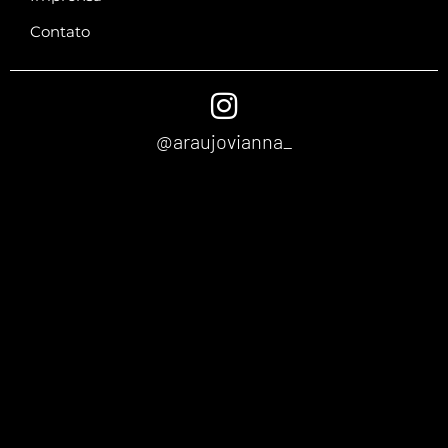
Contato
@araujovianna_