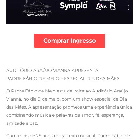
Comprar Ingresso
AUDITÓRIO ARAÚJO VIANNA APRESENTA
PADRE FÁBIO DE MELO – ESPECIAL DIA DAS MÃES
O Padre Fábio de Melo está de volta ao Auditório Araújo
Vianna, no dia 9 de maio, com um show especial de Dia
das Mães. A apresentação promete uma experiência única,
combinando música e palavras de amor, fé, esperança,
amizade e paz.
Com mais de 25 anos de carreira musical, Padre Fábio de