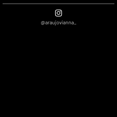
@araujovianna_