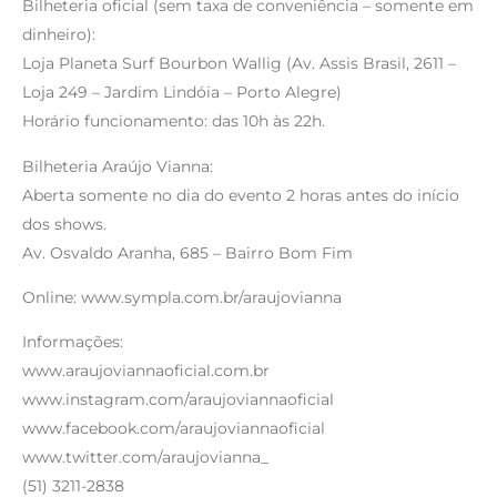
Bilheteria oficial (sem taxa de conveniência – somente em
dinheiro):
Loja Planeta Surf Bourbon Wallig (Av. Assis Brasil, 2611 –
Loja 249 – Jardim Lindóia – Porto Alegre)
Horário funcionamento: das 10h às 22h.
Bilheteria Araújo Vianna:
Aberta somente no dia do evento 2 horas antes do início
dos shows.
Av. Osvaldo Aranha, 685 – Bairro Bom Fim
Online: www.sympla.com.br/araujovianna
Informações:
www.araujoviannaoficial.com.br
www.instagram.com/araujoviannaoficial
www.facebook.com/araujoviannaoficial
www.twitter.com/araujovianna_
(51) 3211-2838