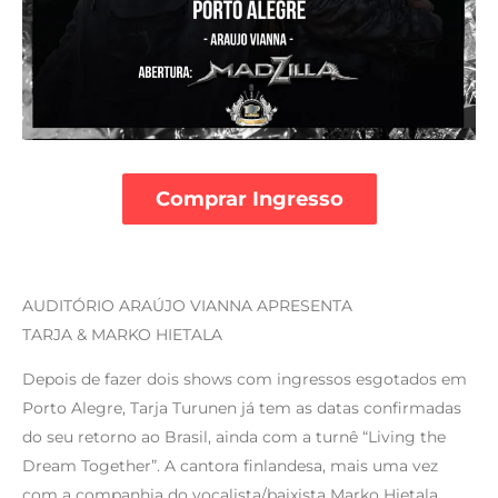
Comprar Ingresso
AUDITÓRIO ARAÚJO VIANNA APRESENTA
TARJA & MARKO HIETALA
Depois de fazer dois shows com ingressos esgotados em
Porto Alegre, Tarja Turunen já tem as datas confirmadas
do seu retorno ao Brasil, ainda com a turnê “Living the
Dream Together”. A cantora finlandesa, mais uma vez
com a companhia do vocalista/baixista Marko Hietala,