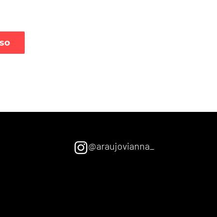
so
@araujovianna_