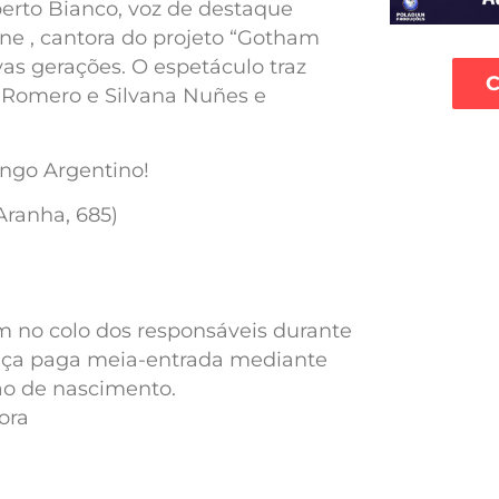
berto Bianco, voz de destaque
e , cantora do projeto “Gotham
as gerações. O espetáculo traz
C
 Romero e Silvana Nuñes e
ngo Argentino!
Aranha, 685)
m no colo dos responsáveis durante
riança paga meia-entrada mediante
ão de nascimento.
ora