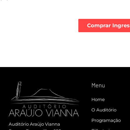
Comprar Ingres
Menu
Home
O Auditório
Programação
Auditório Araújo Vianna